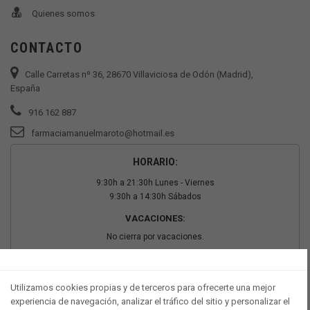
Quienes somos
CONTACTO
Calle Carretas nº 36, 28670 Villaviciosa de Odón (Madrid),
España
916 162 887
farmaciamanuelmaroto@hotmail.es
HORARIO:
9:30h a 21:30h Lunes - Viernes
9:30h a 14:30h Sábados
VACACIONES:
No cierra por vacaciones.
PAGO SEGURO
Utilizamos cookies propias y de terceros para ofrecerte una mejor
experiencia de navegación, analizar el tráfico del sitio y personalizar el