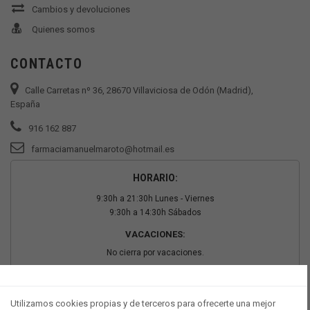
Cambios y devoluciones
Quienes somos
CONTACTO
Calle Carretas nº 36, 28670 Villaviciosa de Odón (Madrid),
España
916 162 887
farmaciamanuelmaroto@hotmail.es
HORARIO:
9:30h a 21:30h Lunes - Viernes
9:30h a 14:30h Sábados
VACACIONES:
No cierra por vacaciones.
PAGO SEGURO
Utilizamos cookies propias y de terceros para ofrecerte una mejor