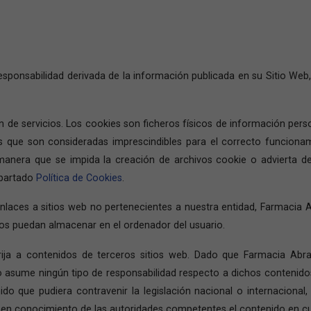
esponsabilidad derivada de la información publicada en su Sitio We
ón de servicios. Los cookies son ficheros físicos de información per
 que son consideradas imprescindibles para el correcto funcionamie
manera que se impida la creación de archivos cookie o advierta 
apartado
Política de Cookies
.
nlaces a sitios web no pertenecientes a nuestra entidad, Farmacia A
stos puedan almacenar en el ordenador del usuario.
dirija a contenidos de terceros sitios web. Dado que Farmacia Ab
 no asume ningún tipo de responsabilidad respecto a dichos contenid
do que pudiera contravenir la legislación nacional o internacional,
o en conocimiento de las autoridades competentes el contenido en cu