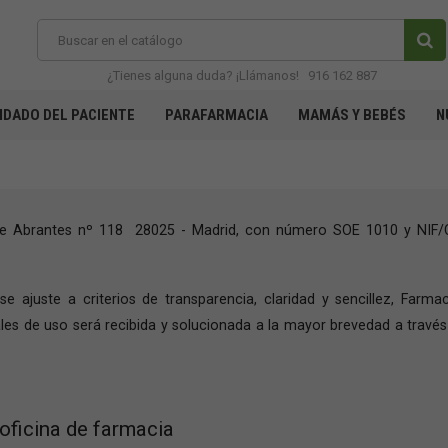
¿Tienes alguna duda? ¡Llámanos!
916 162 887
IDADO DEL PACIENTE
PARAFARMACIA
MAMÁS Y BEBÉS
N
 de Abrantes nº 118 28025 - Madrid, con número SOE 1010 y NIF/CI
 ajuste a criterios de transparencia, claridad y sencillez, Farm
es de uso será recibida y solucionada a la mayor brevedad a través 
 oficina de farmacia