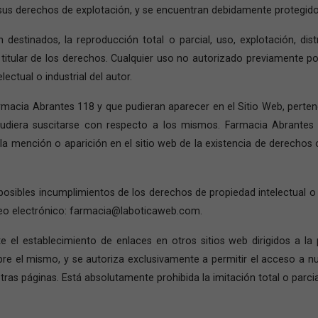
sus derechos de explotación, y se encuentran debidamente protegidos 
 destinados, la reproducción total o parcial, uso, explotación, dis
titular de los derechos. Cualquier uso no autorizado previamente 
ctual o industrial del autor.
armacia Abrantes 118 y que pudieran aparecer en el Sitio Web, perte
pudiera suscitarse con respecto a los mismos. Farmacia Abrantes
 sola mención o aparición en el sitio web de la existencia de derecho
 posibles incumplimientos de los derechos de propiedad intelectual o 
rreo electrónico: farmacia@laboticaweb.com.
l establecimiento de enlaces en otros sitios web dirigidos a la p
e el mismo, y se autoriza exclusivamente a permitir el acceso a n
ras páginas. Está absolutamente prohibida la imitación total o parcia