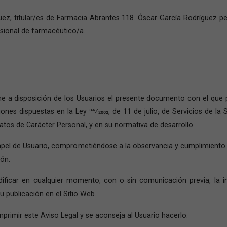
uez, titular/es de Farmacia Abrantes 118. Óscar García Rodríguez pe
esional de farmacéutico/a.
ne a disposición de los Usuarios el presente documento con el que 
ones dispuestas en la Ley 34⁄2002, de 11 de julio, de Servicios de l
Datos de Carácter Personal, y en su normativa de desarrollo.
el de Usuario, comprometiéndose a la observancia y cumplimiento r
ión.
ificar en cualquier momento, con o sin comunicación previa, la i
 publicación en el Sitio Web.
primir este Aviso Legal y se aconseja al Usuario hacerlo.