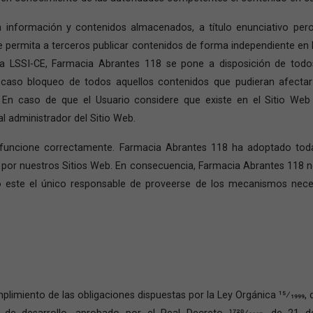
información y contenidos almacenados, a título enunciativo pero n
ue permita a terceros publicar contenidos de forma independiente e
la LSSI-CE, Farmacia Abrantes 118 se pone a disposición de todos
aso bloqueo de todos aquellos contenidos que pudieran afectar o 
 En caso de que el Usuario considere que existe en el Sitio Web
al administrador del Sitio Web.
 funcione correctamente. Farmacia Abrantes 118 ha adoptado toda
n por nuestros Sitios Web. En consecuencia, Farmacia Abrantes 118 n
ndo este el único responsable de proveerse de los mecanismos nec
plimiento de las obligaciones dispuestas por la Ley Orgánica 15⁄1999,
de desarrollo, aprobado por el Real Decreto 1720⁄2007, de 21 