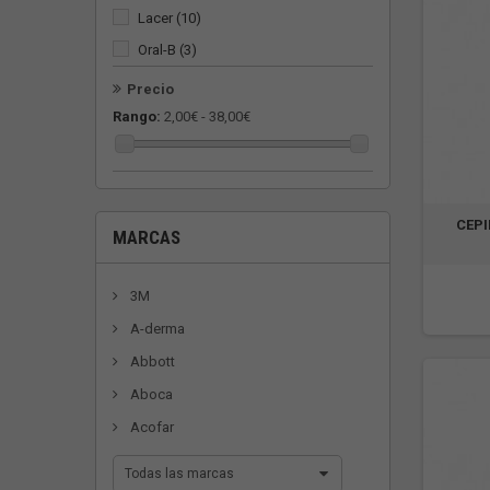
Lacer
(10)
Oral-B
(3)
OTC Antipiojos
(1)
Precio
Parodontax
(1)
Rango:
2,00€ - 38,00€
Parogencyl
(1)
PHB
(7)
Suavinex
(3)
CEPI
MARCAS
Vitis
(19)
WaterPik
(1)
3M
A-derma
Abbott
Aboca
Acofar
Todas las marcas