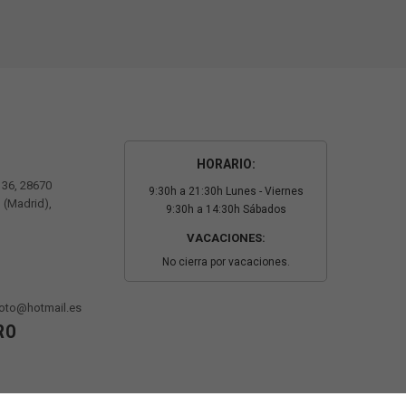
HORARIO:
º 36, 28670
9:30h a 21:30h Lunes - Viernes
 (Madrid),
9:30h a 14:30h Sábados
VACACIONES:
No cierra por vacaciones.
oto@hotmail.es
RO