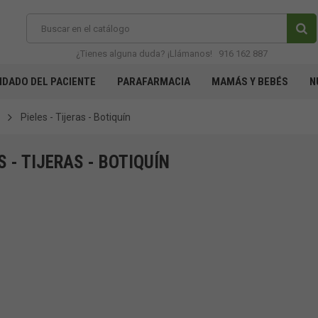
¿Tienes alguna duda? ¡Llámanos!
916 162 887
IDADO DEL PACIENTE
PARAFARMACIA
MAMÁS Y BEBÉS
N
Pieles - Tijeras - Botiquín
S - TIJERAS - BOTIQUÍN