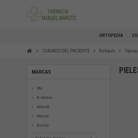
ORTOPEDIA
CU
CUIDADO DEL PACIENTE
Botiquín
Tijeras
PIELE
MARCAS
3M
A-derma
Abbott
Aboca
Acofar