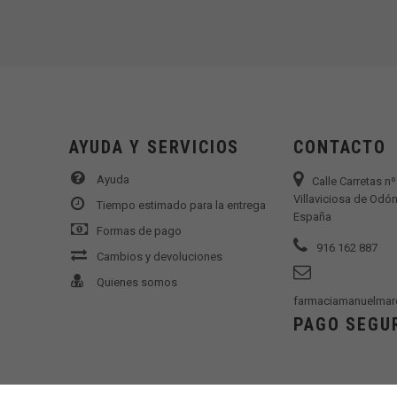
AYUDA Y SERVICIOS
CONTACTO
Ayuda
Calle Carretas n
Villaviciosa de Odón
Tiempo estimado para la entrega
España
Formas de pago
916 162 887
Cambios y devoluciones
Quienes somos
farmaciamanuelmar
PAGO SEGU