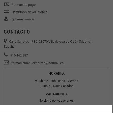
Formas de pago
Cambios y devoluciones
Quienes somos
CONTACTO
Calle Carretas nº 36, 28670 Villaviciosa de Odón (Madrid),
España
916 162 887
farmaciamanuelmaroto@hotmail.es
HORARIO:
9:30h a 21:30h Lunes - Viernes
9:30h a 14:30h Sábados
VACACIONES:
No cierra por vacaciones.