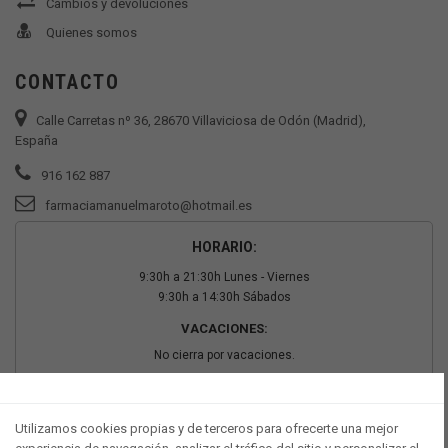
Cambios y devoluciones
Quienes somos
CONTACTO
Calle Carretas nº 36, 28670 Villaviciosa de Odón (Madrid),
España
916 162 887
farmaciamanuelmaroto@hotmail.es
HORARIO:
9:30h a 21:30h Lunes - Viernes
9:30h a 14:30h Sábados
VACACIONES:
No cierra por vacaciones.
PAGO SEGURO
Utilizamos cookies propias y de terceros para ofrecerte una mejor