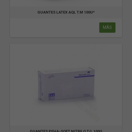
GUANTES LATEX AQL T.M 100U*
MÁS
GUANTES PEHA-SOFT NITRILO T/L 100U