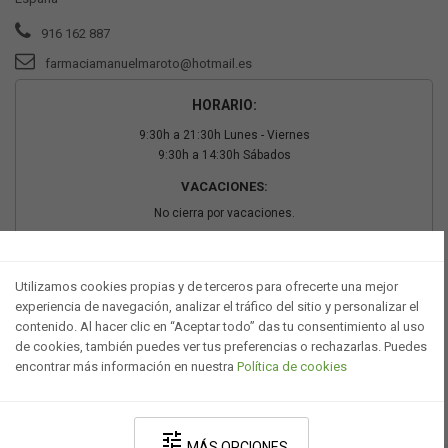
916 162 887
farmaciamanuelmaroto@hotmail.es
HORARIO:
9:30h a 21:30h Lunes - Viernes
9:30h a 14:30h Sábados
VACACIONES:
No cierra por vacaciones.
PAGO SEGURO
Utilizamos cookies propias y de terceros para ofrecerte una mejor
experiencia de navegación, analizar el tráfico del sitio y personalizar el
contenido. Al hacer clic en “Aceptar todo” das tu consentimiento al uso
de cookies, también puedes ver tus preferencias o rechazarlas. Puedes
encontrar más información en nuestra
Política de cookies
tune
MÁS OPCIONES