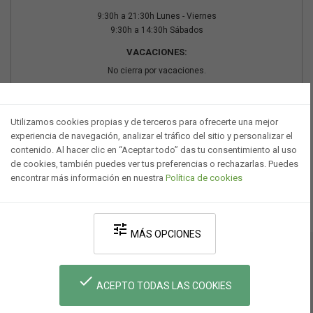
9:30h a 21:30h Lunes - Viernes
9:30h a 14:30h Sábados
VACACIONES:
No cierra por vacaciones.
PAGO SEGURO
Utilizamos cookies propias y de terceros para ofrecerte una mejor
experiencia de navegación, analizar el tráfico del sitio y personalizar el
contenido. Al hacer clic en “Aceptar todo” das tu consentimiento al uso
de cookies, también puedes ver tus preferencias o rechazarlas. Puedes
encontrar más información en nuestra
Política de cookies
tune
MÁS OPCIONES
Desarrollado por V·Farma
-
Política de privacidad
-
Política de cookies
-
done
Términos y condiciones legales
ACEPTO TODAS LAS COOKIES