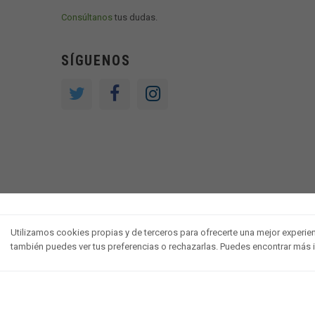
Consúltanos
tus dudas.
SÍGUENOS
Utilizamos cookies propias y de terceros para ofrecerte una mejor experienci
también puedes ver tus preferencias o rechazarlas. Puedes encontrar más
Desarrollado por V·Farma
-
Política de privacidad
-
Política de coo