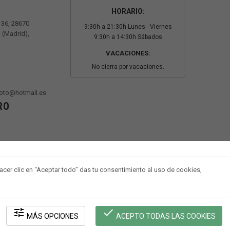
HORARIO:
º 36, 28670
9:30h a 21:30h Lunes - Viernes
 (Madrid),
9:30h a 14:30h Sábados
VACACIONES:
No cierra por vacaciones.
oto@hotmail.es
RO
 hacer clic en “Aceptar todo” das tu consentimiento al uso de cookies,
tune
done
MÁS OPCIONES
ACEPTO TODAS LAS COOKIES