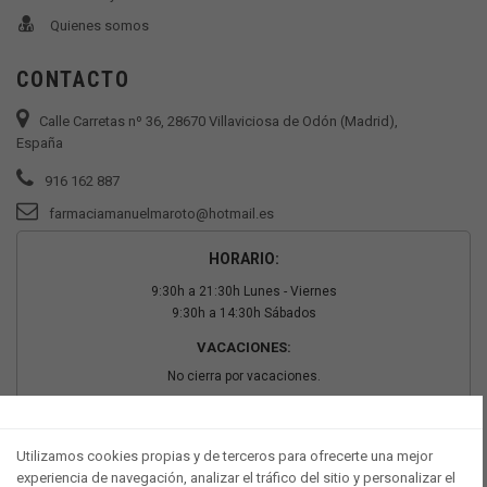
Quienes somos
CONTACTO
Calle Carretas nº 36, 28670 Villaviciosa de Odón (Madrid),
España
916 162 887
farmaciamanuelmaroto@hotmail.es
HORARIO:
9:30h a 21:30h Lunes - Viernes
9:30h a 14:30h Sábados
VACACIONES:
No cierra por vacaciones.
PAGO SEGURO
Utilizamos cookies propias y de terceros para ofrecerte una mejor
experiencia de navegación, analizar el tráfico del sitio y personalizar el