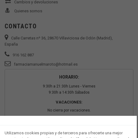
Cambios y devoluciones
Quienes somos
CONTACTO
Calle Carretas nº 36, 28670 Villaviciosa de Odón (Madrid),
España
916 162 887
farmaciamanuelmaroto@hotmail.es
HORARIO:
9:30h a 21:30h Lunes - Viernes
9:30h a 14:30h Sábados
VACACIONES:
No cierra por vacaciones.
PAGO SEGURO
Utilizamos cookies propias y de terceros para ofrecerte una mejor