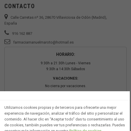
CONTACTO
Calle Carretas nº 36, 28670 Villaviciosa de Odón (Madrid),
España
916 162 887
farmaciamanuelmaroto@hotmail.es
HORARIO:
9:30h a 21:30h Lunes - Viernes
9:30h a 14:30h Sábados
VACACIONES:
No cierra por vacaciones.
PAGO SEGURO
Utilizamos cookies propias y de terceros para ofrecerte una mejor
experiencia de navegación, analizar el tráfico del sitio y personalizar el
contenido. Al hacer clic en “Aceptar todo” das tu consentimiento al uso
de cookies, también puedes ver tus preferencias o rechazarlas. Puedes
encontrar más información en nuestra
Política de cookies