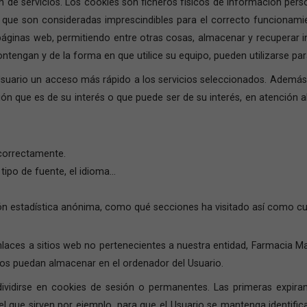
ón de servicios. Los cookies son ficheros físicos de información per
 que son consideradas imprescindibles para el correcto funcionamien
áginas web, permitiendo entre otras cosas, almacenar y recuperar 
ntengan y de la forma en que utilice su equipo, pueden utilizarse par
al Usuario un acceso más rápido a los servicios seleccionados. Además
n que es de su interés o que puede ser de su interés, en atención al
correctamente.
tipo de fuente, el idioma…
ción estadística anónima, como qué secciones ha visitado así como 
nlaces a sitios web no pertenecientes a nuestra entidad, Farmacia Ma
stos puedan almacenar en el ordenador del Usuario.
ividirse en cookies de sesión o permanentes. Las primeras expiran
el que sirven por ejemplo, para que el Usuario se mantenga identifi