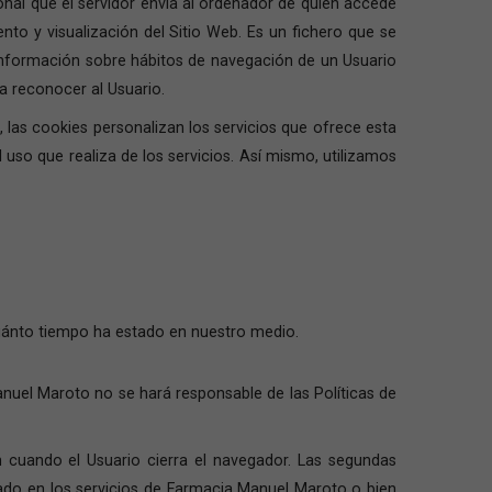
sonal que el servidor envía al ordenador de quién accede
to y visualización del Sitio Web. Es un fichero que se
información sobre hábitos de navegación de un Usuario
a reconocer al Usuario.
, las cookies personalizan los servicios que ofrece esta
 uso que realiza de los servicios. Así mismo, utilizamos
cuánto tiempo ha estado en nuestro medio.
nuel Maroto no se hará responsable de las Políticas de
 cuando el Usuario cierra el navegador. Las segundas
cado en los servicios de Farmacia Manuel Maroto o bien