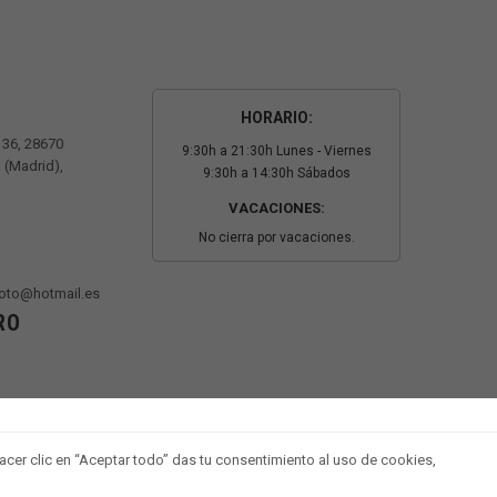
HORARIO:
º 36, 28670
9:30h a 21:30h Lunes - Viernes
 (Madrid),
9:30h a 14:30h Sábados
VACACIONES:
No cierra por vacaciones.
oto@hotmail.es
RO
 hacer clic en “Aceptar todo” das tu consentimiento al uso de cookies,