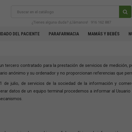
¿Tienes alguna duda? ¡Llámanos!
916 162 887
IDADO DEL PACIENTE
PARAFARMACIA
MAMÁS Y BEBÉS
N
n tercero contratado para la prestación de servicios de medición, p
ario anónimo y su ordenador y no proporcionan referencias que perm
1 de julio, de servicios de la sociedad de la información y comerc
erar datos de un equipo terminal procedemos a informar al Usuario sob
 mecanismos.