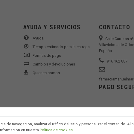
AYUDA Y SERVICIOS
CONTACTO
Ayuda
Calle Carretas n
Villaviciosa de Odón
Tiempo estimado para la entrega
España
Formas de pago
916 162 887
Cambios y devoluciones
Quienes somos
farmaciamanuelmar
PAGO SEGU
a de navegación, analizar el tráfico del sitio y personalizar el contenido. Al
 información en nuestra
Política de cookies