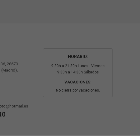
HORARIO:
º 36, 28670
9:30h a 21:30h Lunes - Viernes
 (Madrid),
9:30h a 14:30h Sábados
VACACIONES:
No cierra por vacaciones.
oto@hotmail.es
RO