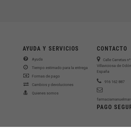
AYUDA Y SERVICIOS
CONTACTO
Ayuda
Calle Carretas n
Villaviciosa de Odón
Tiempo estimado para la entrega
España
Formas de pago
916 162 887
Cambios y devoluciones
Quienes somos
farmaciamanuelmar
PAGO SEGU