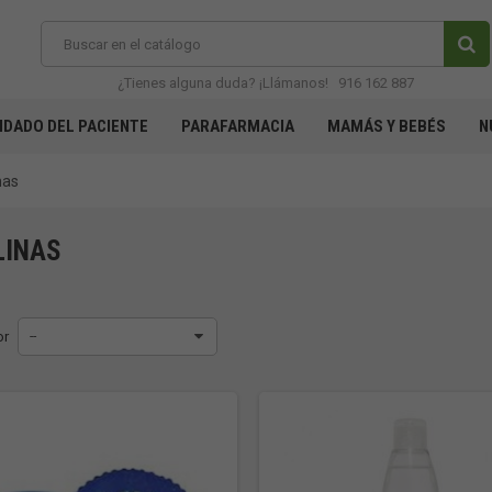
¿Tienes alguna duda? ¡Llámanos!
916 162 887
IDADO DEL PACIENTE
PARAFARMACIA
MAMÁS Y BEBÉS
N
nas
LINAS
or
--