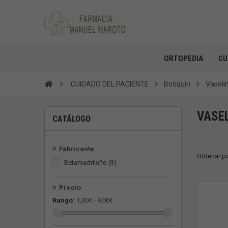
ORTOPEDIA
CU
CUIDADO DEL PACIENTE
Botiquín
Vaseli
VASE
CATÁLOGO
Fabricante
Ordenar p
Betamadrileño
(3)
Precio
Rango:
1,00€ - 9,00€