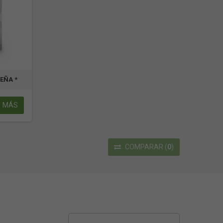
EÑA *
MÁS
COMPARAR
(
0
)