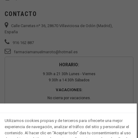
CONTACTO
Calle Carretas nº 36, 28670 Villaviciosa de Odón (Madrid),
España
916 162 887
farmaciamanuelmaroto@hotmail.es
HORARIO:
9:30h a 21:30h Lunes - Viernes
9:30h a 14:30h Sábados
VACACIONES:
No cierra por vacaciones.
PAGO SEGURO
Utilizamos cookies propias y de terceros para ofrecerte una mejor
experiencia de navegación, analizar el tráfico del sitio y personalizar el
contenido. Al hacer clic en “Aceptar todo” das tu consentimiento al uso