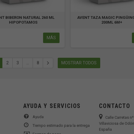
NT BIBERON NATURAL 260 ML
AVENT TAZA MAGIC PINGÜIN
HIPOPOTAMOS
200ML 6M+
MÁS
2
3
...
8
MOSTRAR TODOS
AYUDA Y SERVICIOS
CONTACTO
Ayuda
Calle Carretas n
Villaviciosa de Odón
Tiempo estimado para la entrega
España