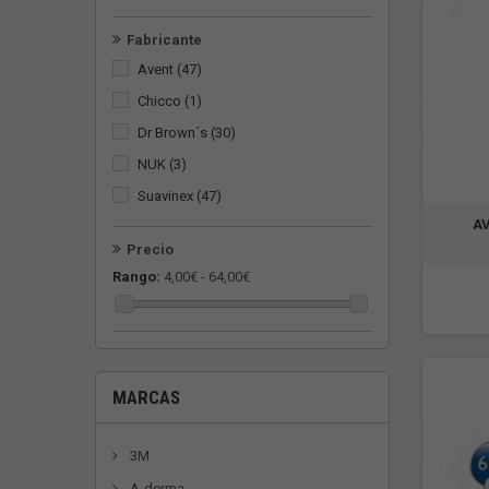
Fabricante
Avent
(47)
Chicco
(1)
Dr Brown´s
(30)
NUK
(3)
Suavinex
(47)
A
Precio
Rango:
4,00€ - 64,00€
MARCAS
3M
A-derma