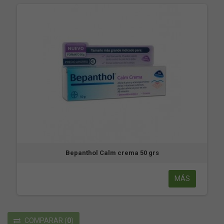
Bepanthol Calm crema 50 grs
MÁS
COMPARAR
(
0
)