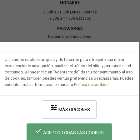
HORARIO:
9:30h a 21:30h Lunes - Viernes
9:30h a 14:30h Sábados
VACACIONES:
No cierra por vacaciones.
PAGO SEGURO
Utilizamos cookies propias y de terceros para ofrecerte una mejor
experiencia de navegación, analizar el tráfico del sitio y personalizar el
contenido. Al hacer clic en “Aceptar todo” das tu consentimiento al uso
de cookies, también puedes ver tus preferencias o rechazarlas. Puedes
encontrar más información en nuestra
Política de cookies
tune
MÁS OPCIONES
Desarrollado por V·Farma
-
Política de privacidad
-
Política de cookies
-
done
Términos y condiciones legales
ACEPTO TODAS LAS COOKIES