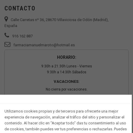
CONTACTO
Calle Carretas nº 36, 28670 Villaviciosa de Odón (Madrid),
España
916 162 887
farmaciamanuelmaroto@hotmail.es
HORARIO:
9:30h a 21:30h Lunes - Viernes
9:30h a 14:30h Sábados
VACACIONES:
No cierra por vacaciones.
PAGO SEGURO
Utilizamos cookies propias y de terceros para ofrecerte una mejor
experiencia de navegación, analizar el tráfico del sitio y personalizar el
contenido. Al hacer clic en “Aceptar todo” das tu consentimiento al uso
de cookies, también puedes ver tus preferencias o rechazarlas. Puedes