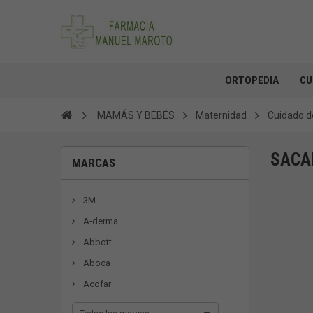
ORTOPEDIA
CU
MAMÁS Y BEBÉS
Maternidad
Cuidado de
SACA
MARCAS
3M
A-derma
Abbott
Aboca
Acofar