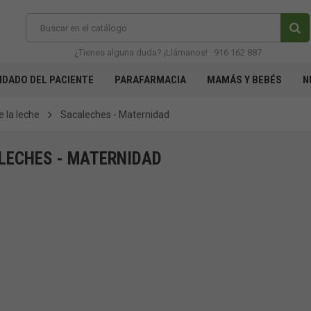
¿Tienes alguna duda? ¡Llámanos!
916 162 887
IDADO DEL PACIENTE
PARAFARMACIA
MAMÁS Y BEBÉS
N
 la leche
Sacaleches - Maternidad
LECHES - MATERNIDAD