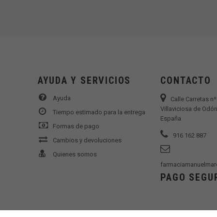
AYUDA Y SERVICIOS
CONTACTO
Ayuda
Calle Carretas n
Villaviciosa de Odón
Tiempo estimado para la entrega
España
Formas de pago
916 162 887
Cambios y devoluciones
Quienes somos
farmaciamanuelmar
PAGO SEGU