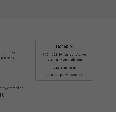
HORARIO:
º 36, 28670
9:30h a 21:30h Lunes - Viernes
 (Madrid),
9:30h a 14:30h Sábados
VACACIONES:
No cierra por vacaciones.
oto@hotmail.es
RO