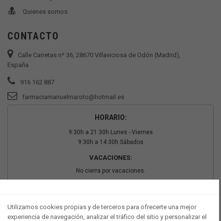
Quienes somos
CONTACTO
Calle Carretas nº 36, 28670 Villaviciosa de Odón (Madrid),
España
916 162 887
farmaciamanuelmaroto@hotmail.es
HORARIO:
9:30h a 21:30h Lunes - Viernes
9:30h a 14:30h Sábados
VACACIONES:
No cierra por vacaciones.
PAGO SEGURO
Utilizamos cookies propias y de terceros para ofrecerte una mejor
experiencia de navegación, analizar el tráfico del sitio y personalizar el