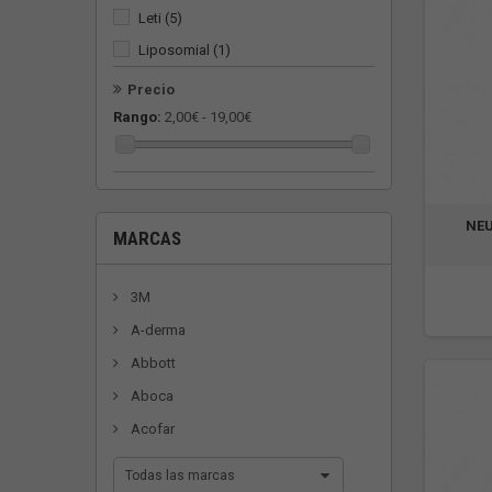
Leti
(5)
Liposomial
(1)
Lutsine
(1)
Precio
Neusc
(1)
Rango:
2,00€ - 19,00€
Neutrogena
(4)
PizBuin
(1)
Repavar
(1)
NE
MARCAS
Urgo
(1)
Vichy
(1)
3M
A-derma
Abbott
Aboca
Acofar
Todas las marcas