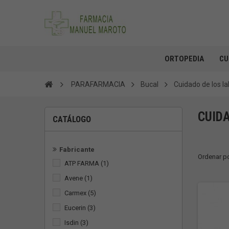
ORTOPEDIA
CU
PARAFARMACIA
Bucal
Cuidado de los la
CUID
CATÁLOGO
Fabricante
Ordenar p
ATP FARMA
(1)
Avene
(1)
Carmex
(5)
Eucerin
(3)
Isdin
(3)