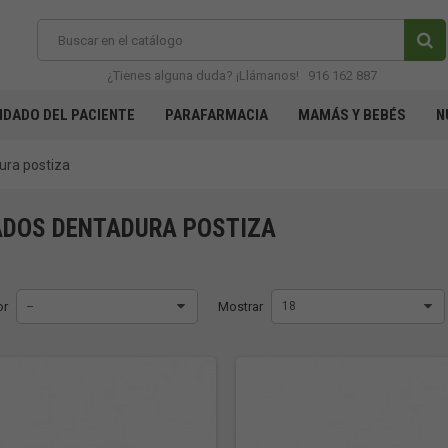
¿Tienes alguna duda? ¡Llámanos!
916 162 887
IDADO DEL PACIENTE
PARAFARMACIA
MAMÁS Y BEBÉS
N
ura postiza
ADOS DENTADURA POSTIZA
or
--
Mostrar
18