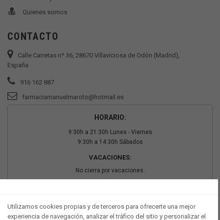
Quienes somos
CONTACTO
Calle Carretas nº 36, 28670 Villaviciosa de Odón (Madrid),
España
916 162 887
farmaciamanuelmaroto@hotmail.es
HORARIO:
9:30h a 21:30h Lunes - Viernes
9:30h a 14:30h Sábados
VACACIONES:
No cierra por vacaciones.
PAGO SEGURO
Utilizamos cookies propias y de terceros para ofrecerte una mejor
experiencia de navegación, analizar el tráfico del sitio y personalizar el