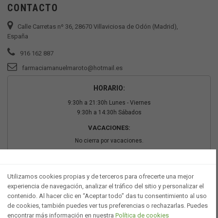
CONTACTO
Calle Carretas nº 36, 28670 Villaviciosa de Odón (Madrid),
España
916 162 887
farmaciamanuelmaroto@hotmail.es
HORARIO:
9:30h a 21:30h Lunes - Viernes
9:30h a 14:30h Sábados
VACACIONES:
No cierra por vacaciones.
PAGO SEGURO
Utilizamos cookies propias y de terceros para ofrecerte una mejor
experiencia de navegación, analizar el tráfico del sitio y personalizar el
contenido. Al hacer clic en “Aceptar todo” das tu consentimiento al uso
de cookies, también puedes ver tus preferencias o rechazarlas. Puedes
encontrar más información en nuestra
Política de cookies