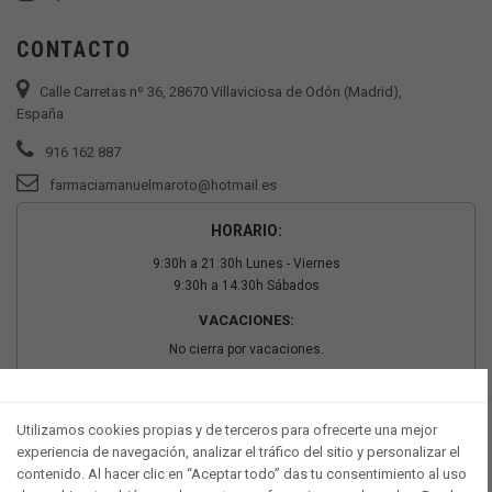
CONTACTO
Calle Carretas nº 36, 28670 Villaviciosa de Odón (Madrid),
España
916 162 887
farmaciamanuelmaroto@hotmail.es
HORARIO:
9:30h a 21:30h Lunes - Viernes
9:30h a 14:30h Sábados
VACACIONES:
No cierra por vacaciones.
PAGO SEGURO
Utilizamos cookies propias y de terceros para ofrecerte una mejor
experiencia de navegación, analizar el tráfico del sitio y personalizar el
contenido. Al hacer clic en “Aceptar todo” das tu consentimiento al uso