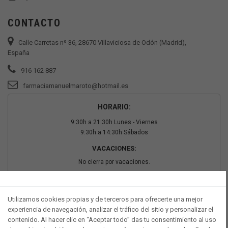
CONTACTO
Calle Carretas nº 36, 28670 Villaviciosa de Odón (Madrid),
España
916 162 887
farmaciamanuelmaroto@hotmail.es
HORARIO:
9:30h a 21:30h Lunes - Viernes
9:30h a 14:30h Sábados
VACACIONES:
No cierra por vacaciones.
PAGO SEGURO
Utilizamos cookies propias y de terceros para ofrecerte una mejor
experiencia de navegación, analizar el tráfico del sitio y personalizar el
contenido. Al hacer clic en “Aceptar todo” das tu consentimiento al uso