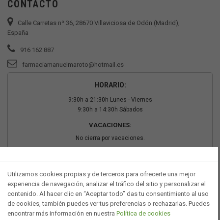
CONTACTO
Calle Carretas nº 36, 28670 Villaviciosa de Odón (Madrid),
España
916 162 887
farmaciamanuelmaroto@hotmail.es
HORARIO:
9:30h a 21:30h Lunes - Viernes
9:30h a 14:30h Sábados
VACACIONES:
No cierra por vacaciones.
PAGO SEGURO
Utilizamos cookies propias y de terceros para ofrecerte una mejor
experiencia de navegación, analizar el tráfico del sitio y personalizar el
contenido. Al hacer clic en “Aceptar todo” das tu consentimiento al uso
de cookies, también puedes ver tus preferencias o rechazarlas. Puedes
encontrar más información en nuestra
Política de cookies