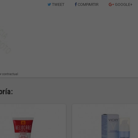
TWEET
COMPARTIR
GOOGLE+
or contractual
ría: