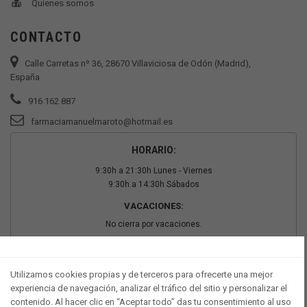
Quienes somos
CONTACTO
Calle Carretas nº 36, 28670 Villaviciosa de Odón (Madrid),
España
916 162 887
farmaciamanuelmaroto@hotmail.es
HORARIO:
9:30h a 21:30h Lunes - Viernes
9:30h a 14:30h Sábados
VACACIONES:
No cierra por vacaciones.
PAGO SEGURO
Utilizamos cookies propias y de terceros para ofrecerte una mejor
experiencia de navegación, analizar el tráfico del sitio y personalizar el
contenido. Al hacer clic en “Aceptar todo” das tu consentimiento al uso