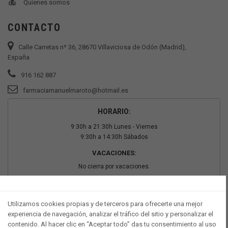
Quienes somos
CONTACTO
Calle Carretas nº 36, 28670 Villaviciosa de Odón (Madrid),
España
916 162 887
farmaciamanuelmaroto@hotmail.es
HORARIO:
9:30h a 21:30h Lunes - Viernes
9:30h a 14:30h Sábados
VACACIONES:
No cierra por vacaciones.
PAGO SEGURO
Utilizamos cookies propias y de terceros para ofrecerte una mejor
experiencia de navegación, analizar el tráfico del sitio y personalizar el
contenido. Al hacer clic en “Aceptar todo” das tu consentimiento al uso