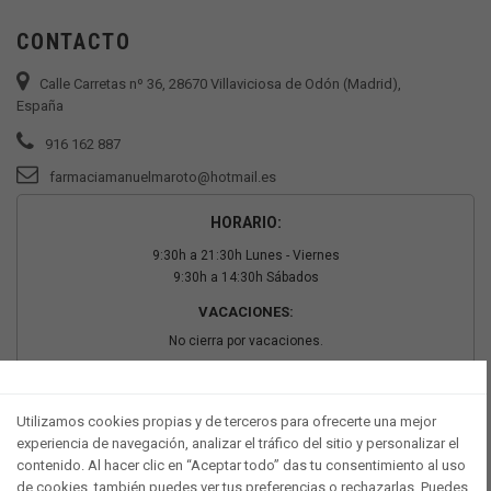
CONTACTO
Calle Carretas nº 36, 28670 Villaviciosa de Odón (Madrid),
España
916 162 887
farmaciamanuelmaroto@hotmail.es
HORARIO:
9:30h a 21:30h Lunes - Viernes
9:30h a 14:30h Sábados
VACACIONES:
No cierra por vacaciones.
PAGO SEGURO
Utilizamos cookies propias y de terceros para ofrecerte una mejor
experiencia de navegación, analizar el tráfico del sitio y personalizar el
contenido. Al hacer clic en “Aceptar todo” das tu consentimiento al uso
de cookies, también puedes ver tus preferencias o rechazarlas. Puedes