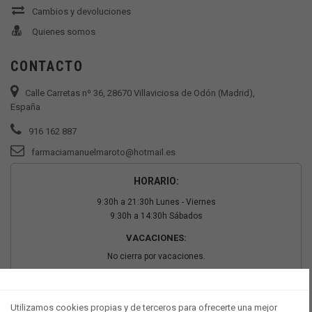
Cambios y devoluciones
Quienes somos
CONTACTO
Calle Carretas nº 36, 28670 Villaviciosa de Odón (Madrid),
España
916 162 887
farmaciamanuelmaroto@hotmail.es
HORARIO:
9:30h a 21:30h Lunes - Viernes
9:30h a 14:30h Sábados
VACACIONES:
No cierra por vacaciones.
PAGO SEGURO
Utilizamos cookies propias y de terceros para ofrecerte una mejor