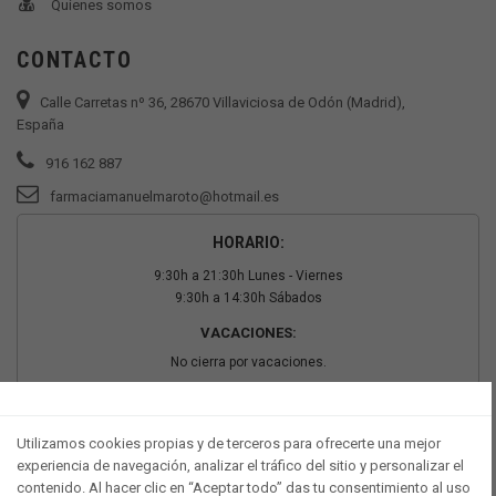
Quienes somos
CONTACTO
Calle Carretas nº 36, 28670 Villaviciosa de Odón (Madrid),
España
916 162 887
farmaciamanuelmaroto@hotmail.es
HORARIO:
9:30h a 21:30h Lunes - Viernes
9:30h a 14:30h Sábados
VACACIONES:
No cierra por vacaciones.
PAGO SEGURO
Utilizamos cookies propias y de terceros para ofrecerte una mejor
experiencia de navegación, analizar el tráfico del sitio y personalizar el
contenido. Al hacer clic en “Aceptar todo” das tu consentimiento al uso