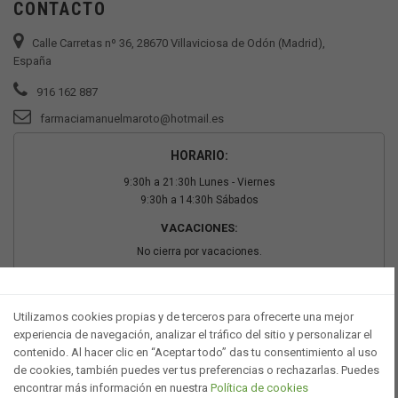
CONTACTO
Calle Carretas nº 36, 28670 Villaviciosa de Odón (Madrid),
España
916 162 887
farmaciamanuelmaroto@hotmail.es
HORARIO:
9:30h a 21:30h Lunes - Viernes
9:30h a 14:30h Sábados
VACACIONES:
No cierra por vacaciones.
PAGO SEGURO
Utilizamos cookies propias y de terceros para ofrecerte una mejor
experiencia de navegación, analizar el tráfico del sitio y personalizar el
contenido. Al hacer clic en “Aceptar todo” das tu consentimiento al uso
de cookies, también puedes ver tus preferencias o rechazarlas. Puedes
encontrar más información en nuestra
Política de cookies