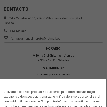
CONTACTO
Calle Carretas nº 36, 28670 Villaviciosa de Odón (Madrid),
España
916 162 887
farmaciamanuelmaroto@hotmail.es
HORARIO:
9:30h a 21:30h Lunes - Viernes
9:30h a 14:30h Sábados
VACACIONES:
No cierra por vacaciones.
PAGO SEGURO
Utilizamos cookies propias y de terceros para ofrecerte una mejor
experiencia de navegación, analizar el tráfico del sitio y personalizar el
contenido. Al hacer clic en “Aceptar todo” das tu consentimiento al uso
de cookies, también puedes ver tus preferencias o rechazarlas. Puedes