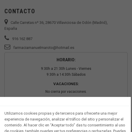
CONTACTO
Calle Carretas nº 36, 28670 Villaviciosa de Odón (Madrid),
España
916 162 887
farmaciamanuelmaroto@hotmail.es
HORARIO:
9:30h a 21:30h Lunes - Viernes
9:30h a 14:30h Sábados
VACACIONES:
No cierra por vacaciones.
PAGO SEGURO
Utilizamos cookies propias y de terceros para ofrecerte una mejor
experiencia de navegación, analizar el tráfico del sitio y personalizar el
contenido. Al hacer clic en “Aceptar todo” das tu consentimiento al uso
de cookies, también puedes ver tus preferencias o rechazarlas. Puedes