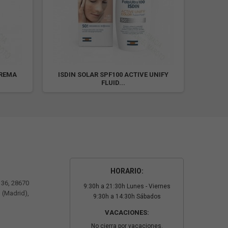
CREMA
ISDIN SOLAR SPF100 ACTIVE UNIFY
ISDIN
FLUID...
HORARIO:
º 36, 28670
9:30h a 21:30h Lunes - Viernes
 (Madrid),
9:30h a 14:30h Sábados
VACACIONES:
No cierra por vacaciones.