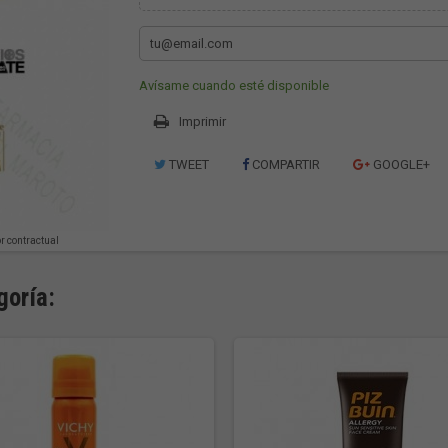
Avísame cuando esté disponible
Imprimir
TWEET
COMPARTIR
GOOGLE+
or contractual
goría: