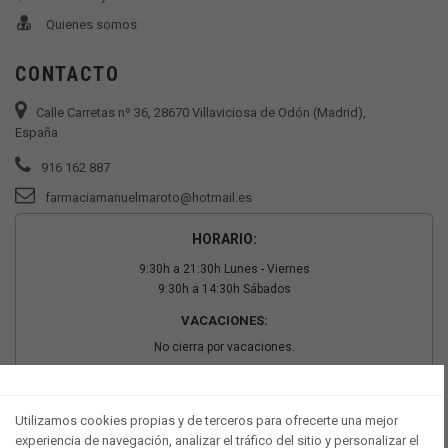
Quienes somos
CONTACTO
Calle Carretas nº 36, 28670 Villaviciosa de Odón (Madrid),
España
916 162 887
farmaciamanuelmaroto@hotmail.es
HORARIO:
9:30h a 21:30h Lunes - Viernes
9:30h a 14:30h Sábados
VACACIONES:
No cierra por vacaciones.
PAGO SEGURO
Utilizamos cookies propias y de terceros para ofrecerte una mejor
experiencia de navegación, analizar el tráfico del sitio y personalizar el