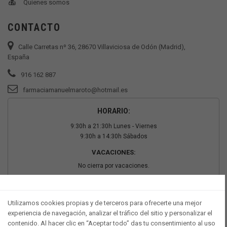
Quienes somos
CONTACTO
Calle Carretas nº 36, 28670 Villaviciosa de Odón (Madrid),
España
916 162 887
farmaciamanuelmaroto@hotmail.es
HORARIO:
9:30h a 21:30h Lunes - Viernes
9:30h a 14:30h Sábados
VACACIONES:
No cierra por vacaciones.
PAGO SEGURO
Utilizamos cookies propias y de terceros para ofrecerte una mejor
experiencia de navegación, analizar el tráfico del sitio y personalizar el
contenido. Al hacer clic en “Aceptar todo” das tu consentimiento al uso