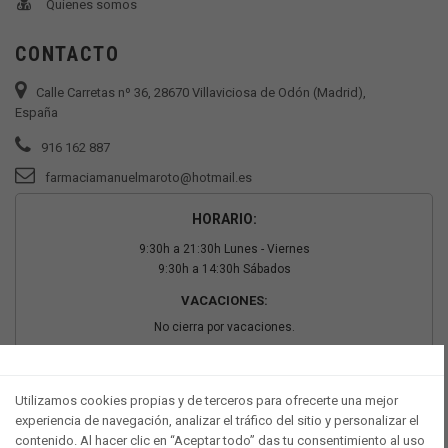
Quienes somos
CONTACTO
Calle Carretas nº 36, 28670 Villaviciosa de Odón (Madrid),
España
916 162 887
farmaciamanuelmaroto@hotmail.es
HORARIO:
9:30h a 21:30h Lunes - Viernes
9:30h a 14:30h Sábados
VACACIONES:
No cierra por vacaciones.
PAGO SEGURO
Utilizamos cookies propias y de terceros para ofrecerte una mejor
experiencia de navegación, analizar el tráfico del sitio y personalizar el
contenido. Al hacer clic en “Aceptar todo” das tu consentimiento al uso