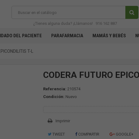
¿Tienes alguna duda? ¡Llámanos!
916 162 887
IDADO DEL PACIENTE
PARAFARMACIA
MAMÁS Y BEBÉS
N
ICONDILITIS T-L
CODERA FUTURO EPICON
Referencia:
210574
Condición:
Nuevo
Imprimir
TWEET
COMPARTIR
GOOGLE+