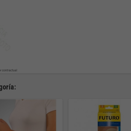
or contractual
goría: