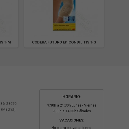
IS T-M
CODERA FUTURO EPICONDILITIS T-S
CODER
HORARIO:
º 36, 28670
9:30h a 21:30h Lunes - Viernes
 (Madrid),
9:30h a 14:30h Sábados
VACACIONES:
No cierra por vacaciones.