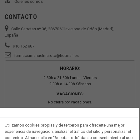
Quienes somos
CONTACTO
Calle Carretas nº 36, 28670 Villaviciosa de Odón (Madrid),
España
916 162 887
farmaciamanuelmaroto@hotmail.es
HORARIO:
9:30h a 21:30h Lunes - Viernes
9:30h a 14:30h Sábados
VACACIONES:
No cierra por vacaciones.
PAGO SEGURO
Utilizamos cookies propias y de terceros para ofrecerte una mejor
experiencia de navegación, analizar el tráfico del sitio y personalizar el
contenido. Al hacer clic en “Aceptar todo” das tu consentimiento al uso