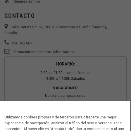
Quienes somos
CONTACTO
Calle Carretas nº 36, 28670 Villaviciosa de Odón (Madrid),
España
916 162 887
farmaciamanuelmaroto@hotmail.es
HORARIO:
9:30h a 21:30h Lunes - Viernes
9:30h a 14:30h Sábados
VACACIONES:
No cierra por vacaciones.
PAGO SEGURO
Utilizamos cookies propias y de terceros para ofrecerte una mejor
experiencia de navegación, analizar el tráfico del sitio y personalizar el
contenido. Al hacer clic en “Aceptar todo” das tu consentimiento al uso