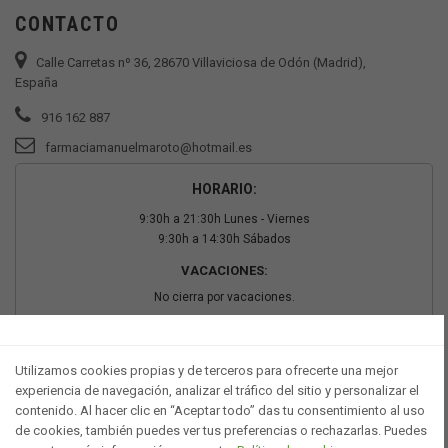
CONTACTO
Calle Carretas nº 36, 28670 Villaviciosa de Odón (Madrid),
España
916 162 887
farmaciamanuelmaroto@hotmail.es
HORARIO:
9:30h a 21:30h Lunes - Viernes
9:30h a 14:30h Sábados
VACACIONES:
No cierra por vacaciones.
PAGO SEGURO
Utilizamos cookies propias y de terceros para ofrecerte una mejor
experiencia de navegación, analizar el tráfico del sitio y personalizar el
contenido. Al hacer clic en “Aceptar todo” das tu consentimiento al uso
de cookies, también puedes ver tus preferencias o rechazarlas. Puedes