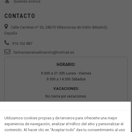
Quienes somos
CONTACTO
Calle Carretas nº 36, 28670 Villaviciosa de Odón (Madrid),
España
916 162 887
farmaciamanuelmaroto@hotmail.es
HORARIO:
9:30h a 21:30h Lunes - Viernes
9:30h a 14:30h Sábados
VACACIONES:
No cierra por vacaciones.
PAGO SEGURO
Utilizamos cookies propias y de terceros para ofrecerte una mejor
experiencia de navegación, analizar el tráfico del sitio y personalizar el
contenido. Al hacer clic en “Aceptar todo” das tu consentimiento al uso