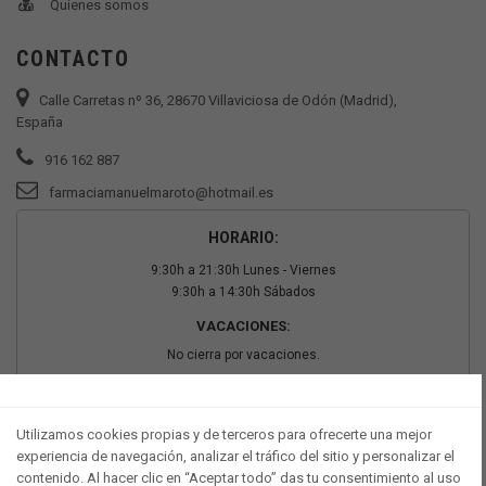
Quienes somos
CONTACTO
Calle Carretas nº 36, 28670 Villaviciosa de Odón (Madrid),
España
916 162 887
farmaciamanuelmaroto@hotmail.es
HORARIO:
9:30h a 21:30h Lunes - Viernes
9:30h a 14:30h Sábados
VACACIONES:
No cierra por vacaciones.
PAGO SEGURO
Utilizamos cookies propias y de terceros para ofrecerte una mejor
experiencia de navegación, analizar el tráfico del sitio y personalizar el
contenido. Al hacer clic en “Aceptar todo” das tu consentimiento al uso