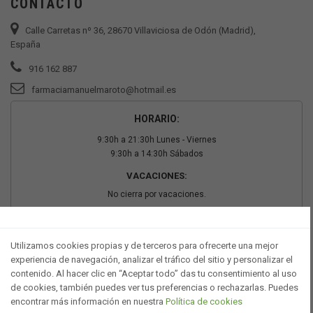
CONTACTO
Calle Carretas nº 36, 28670 Villaviciosa de Odón (Madrid),
España
916 162 887
farmaciamanuelmaroto@hotmail.es
HORARIO:
9:30h a 21:30h Lunes - Viernes
9:30h a 14:30h Sábados
VACACIONES:
No cierra por vacaciones.
PAGO SEGURO
Utilizamos cookies propias y de terceros para ofrecerte una mejor
experiencia de navegación, analizar el tráfico del sitio y personalizar el
contenido. Al hacer clic en “Aceptar todo” das tu consentimiento al uso
de cookies, también puedes ver tus preferencias o rechazarlas. Puedes
encontrar más información en nuestra
Política de cookies