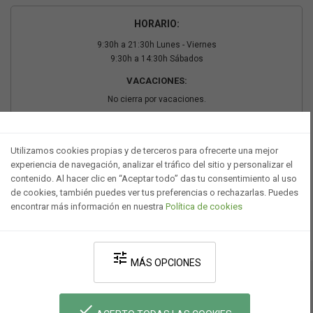
HORARIO:
9:30h a 21:30h Lunes - Viernes
9:30h a 14:30h Sábados
VACACIONES:
No cierra por vacaciones.
PAGO SEGURO
Utilizamos cookies propias y de terceros para ofrecerte una mejor
experiencia de navegación, analizar el tráfico del sitio y personalizar el
contenido. Al hacer clic en “Aceptar todo” das tu consentimiento al uso
de cookies, también puedes ver tus preferencias o rechazarlas. Puedes
encontrar más información en nuestra
Política de cookies
tune
MÁS OPCIONES
Desarrollado por V·Farma
-
Política de privacidad
-
Política de cookies
-
done